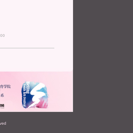
00
rved