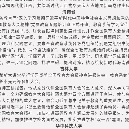
丽幸福现代化江西，共绘新时代江西物华天宝人杰地灵新画卷作出
海南省
教育厅“深入学习贯彻习近平新时代中国特色社会主义思想和党的十九
国教育大会精神”党员教育专题培训班正式开班。教育系统学习宣传
教育厅党组书记、厅长曹献坤同志出席开班式并作全国教育大会精
律”“高举旗帜、统一思想”“总结成绩、肯定贡献”“直面问题、回
大理论和实践意义。要求全省教育系统各级党组织特别是党组织书
四个自信”，做到“两个坚决维护”，确保全省教育系统始终成为坚持
做到学深学透、学懂弄通、学以致用、用以促学，切实把学习成果
究，进一步锁定问题、找准障碍、提出对策，精心绘制新时代海南
吉林大学
鼎新大讲堂举行学习贯彻全国教育大会精神宣讲报告会。教育系统
校长李元元等参加大会。
宣讲报告。他从充分认识全国教育大会的重大意义、深入学习领
任务、全力确保教育大会精神落实落地四个方面进行了宣讲，使与
育大会精神的重大意义，领会习近平总书记关于教育的重要论述，
贯彻习近平总书记重要讲话和全国教育大会精神起到了再动员、再
教育大会精神，加快推进高等教育内涵式发展》的辅导报告，为
会精神，加快推进学校内涵式发展，扎实推进学校“双一流”建设，
华中科技大学