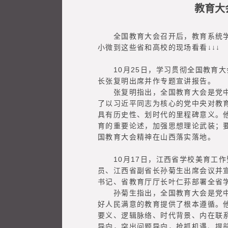
教育大
全国教育大会召开后，教育系统学习
小微到这些省和高校的现场看看↓↓↓
10月25日，学习贯彻全国教育大
长张复明出席并作专题宣讲报告。
张复明指出，全国教育大会是党中央
了以习近平同志为核心的党中央对教
具有历史性、划时代的里程碑意义。
育的重要论述，加强思想理论武装；
国教育大会精神在山西落实落地。
10月17日，江西省学校美育工作
员、江西省副省长孙菊生出席会议并
书记、省教育厅厅长叶仁荪部署全省
孙菊生指出，全国教育大会是党中央
好人民满意的教育提供了根本遵循。
要义、逻辑脉络、时代背景、内在联
导向，突出问题导向，抢抓机遇、提