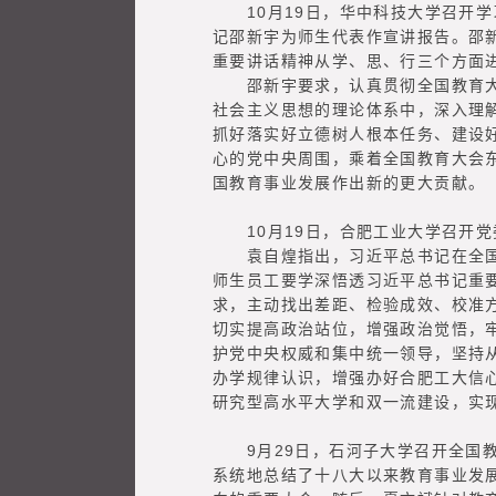
10月19日，华中科技大学召开学
记邵新宇为师生代表作宣讲报告。邵
重要讲话精神从学、思、行三个方面
邵新宇要求，认真贯彻全国教育大会
社会主义思想的理论体系中，深入理
抓好落实好立德树人根本任务、建设
心的党中央周围，乘着全国教育大会
国教育事业发展作出新的更大贡献。
10月19日，合肥工业大学召开党
袁自煌指出，习近平总书记在全国教
师生员工要学深悟透习近平总书记重
求，主动找出差距、检验成效、校准
切实提高政治站位，增强政治觉悟，牢
护党中央权威和集中统一领导，坚持
办学规律认识，增强办好合肥工大信
研究型高水平大学和双一流建设，实
9月29日，石河子大学召开全国教
系统地总结了十八大以来教育事业发