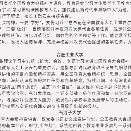
习贯彻全国教育大会精神宣讲会，教育系统学习宣传贯彻全国教育大
新宇以“学习贯彻全国教育大会，加快建设新时代卓越华中大”为题
进行了解读。校长丁烈云主持报告会。
精神，一要“学好”，要将习近平总书记在全国教育大会上重要讲
解；二要“做好”，当前落实好学校第四次党代会各项任务，就是对
好教师队伍、深化改革创新、加强党的全面领导等工作。他要求全
东风，发扬大团结精神，完成学校第四次党代会提出的各项任务，
合肥工业大学
委理论学习中心组（扩大）会议，专题学习宣讲全国教育大会精神
育大会上发表的重要讲话，是指导新时代教育改革发展的纲领性
要讲话的丰富内涵和精神实质，用全国教育大会精神统一思想，全
方向，深刻认识肩负的艰巨任务和光荣使命，持续巩固、不断深化
固树立“四个意识”，坚定“四个自信”，坚决维护习近平总书记党
从严管党治党，充分发挥每一个党支部战斗堡垒作用和每一名党员
心，增强办好合肥工大能力，激发起为学校事业发展奋斗的主动性
现学校第八次党代会确立的奋斗目标作出新的努力。
石河子大学
育大会精神宣讲会。校党委书记夏文斌宣讲时说，全国教育大会规
展的基本经验，即“九个坚持”，系统地回答了教育事业发展的一系