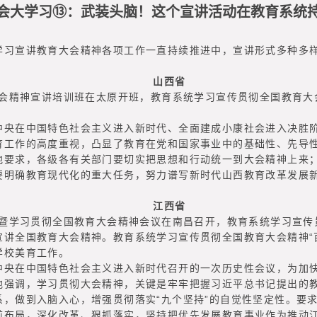
会大学习⑬：武装头脑！这个宣讲活动在教育系统
宣讲教育大会精神各项工作一直持续推进中，宣讲形式多种多样
山西省
会精神宣讲培训班在太原开班，教育系统学习宣传贯彻全国教育大会
在中国特色社会主义进入新时代、全面建成小康社会进入决胜阶
育工作的高度重视，凸显了教育在党和国家事业中的基础性、先导
他要求，各级各有关部门要切实把思想和行动统一到大会精神上来
要明确教育现代化的重大任务，努力谱写新时代山西教育改革发展
江西省
暨学习贯彻全国教育大会精神会议在南昌召开，教育系统学习宣传贯
宣讲全国教育大会精神。教育系统学习宣传贯彻全国教育大会精神“
学校美育工作。
在中国特色社会主义进入新时代召开的一次历史性会议，为加快
他强调，学习贯彻大会精神，关键是牢牢把握习近平总书记提出的教
系，做到入脑入心，增强贯彻落实“九个坚持”的自觉性坚定性。要
前布局，深化改革、狠抓落实，坚持把优先发展教育事业作为推动