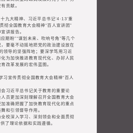
应有贡献。
大精神、习近平总书记‘4·13’重
贯彻全国教育大会精神“百人宣讲团”
神宣讲报告。
应期盼”“谋划未来、吹响号角”等几个
记，要毫不动摇地把党的政治建设放在
党的领导的坚强阵地；要深学笃用习近
转化为加快推进教育现代化、办好人民
教育改革发展的宏伟蓝图。
学习宣传贯彻全国教育大会精神“百人
会习近平总书记关于教育的重要论
会人员更加深刻理解召开全国教育大会
更加准确把握了加快教育现代化的重点
鼓舞和引领督导作用。
全校深入学习、深刻领会和全面贯彻
提供了理论依据和实践遵循。