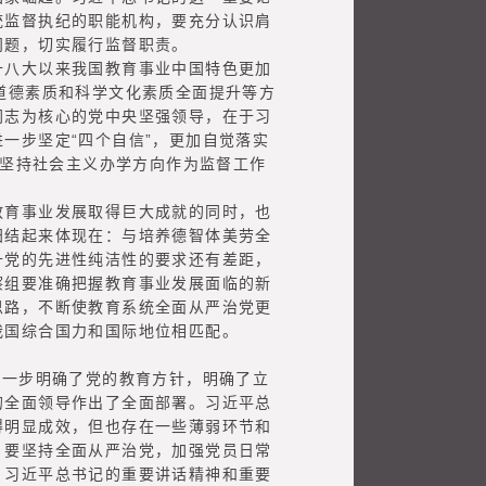
统监督执纪的职能机构，要充分认识肩
问题，切实履行监督职责。
八大以来我国教育事业中国特色更加
道德素质和科学文化素质全面提升等方
同志为核心的党中央坚强领导，在于习
一步坚定“四个自信”，更加自觉落实
、坚持社会主义办学方向作为监督工作
育事业发展取得巨大成就的同时，也
归结起来体现在：与培养德智体美劳全
升党的先进性纯洁性的要求还有差距，
察组要准确把握教育事业发展面临的新
思路，不断使教育系统全面从严治党更
我国综合国力和国际地位相匹配。
一步明确了党的教育方针，明确了立
的全面领导作出了全面部署。习近平总
得明显成效，但也存在一些薄弱环节和
。要坚持全面从严治党，加强党员日常
。习近平总书记的重要讲话精神和重要