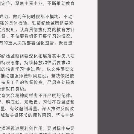
能定位，聚焦主责主业，不断推动教育
帜鲜明，做到任何时候都不模糊、不动
不强的具体检验。驻部纪检监察组要紧
政治规矩，认真贯彻执行党的教育方针
监督，不仅要看组织开展学习的情况，
教育的重大决策部署强化监督，既要鼓
纪检监察组要深化拓展落实中央八项
和特权思想，持续释放越往后要求越
的培训学习“走过场”、以文件落实文
力推动加强师德师风建设，坚决依纪依
育扶贫工作的监督检查，严肃查处损害
治党就在身边。
育大会精神同样离不开严明的纪律。
醒、明底线、知敬畏，习惯在受监督和
存量、有效遏制增量。深入推进反腐败
领域和关键环节的腐败问题，坚决查处
。
挥巡视巡察利剑作用。要对标中央要