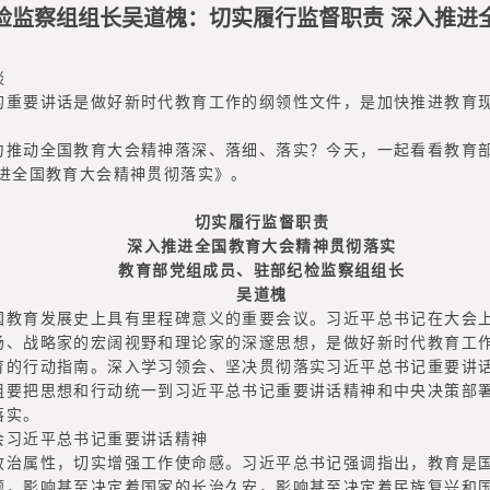
检监察组组长吴道槐：切实履行监督职责 深入推进
谈
要讲话是做好新时代教育工作的纲领性文件，是加快推进教育现
动全国教育大会精神落深、落细、落实？今天，一起看看教育部
推进全国教育大会精神贯彻落实》。
切实履行监督职责
深入推进全国教育大会精神贯彻落实
教育部党组成员、驻部纪检监察组组长
吴道槐
育发展史上具有里程碑意义的重要会议。习近平总书记在大会上
场、战略家的宏阔视野和理论家的深邃思想，是做好新时代教育工
育的行动指南。深入学习领会、坚决贯彻落实习近平总书记重要讲
组要把思想和行动统一到习近平总书记重要讲话精神和中央决策部
落实。
习近平总书记重要讲话精神
属性，切实增强工作使命感。习近平总书记强调指出，教育是国
题，影响甚至决定着国家的长治久安，影响甚至决定着民族复兴和