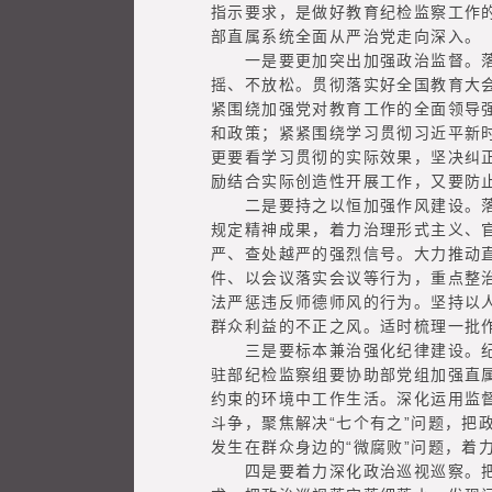
指示要求，是做好教育纪检监察工作
部直属系统全面从严治党走向深入。
一是要更加突出加强政治监督。落实“
摇、不放松。贯彻落实好全国教育大会
紧围绕加强党对教育工作的全面领导
和政策；紧紧围绕学习贯彻习近平新
更要看学习贯彻的实际效果，坚决纠正
励结合实际创造性开展工作，又要防
二是要持之以恒加强作风建设。落实
规定精神成果，着力治理形式主义、
严、查处越严的强烈信号。大力推动
件、以会议落实会议等行为，重点整
法严惩违反师德师风的行为。坚持以
群众利益的不正之风。适时梳理一批
三是要标本兼治强化纪律建设。纪律
驻部纪检监察组要协助部党组加强直
约束的环境中工作生活。深化运用监
斗争，聚焦解决“七个有之”问题，
发生在群众身边的“微腐败”问题，着
四是要着力深化政治巡视巡察。把学