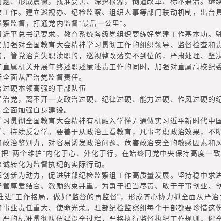
问题、形成震慑，找准要害、深挖根源，倒逼改革、标本兼治。继
改工作。建立巡视办、纪检监察、组织人事等部门联动机制，出台
察监督，打通党内监督“最后一公里”。
平总书记要求，教育系统各级党组织要练好党建工作基本功。驻
实加强对全国教育大会精神学习贯彻工作的组织领导、监督检查和
的，管党治党失职渎职的，巡视整改落实不到位的，严肃处理、坚
在直属机关开展年终述职述廉述责工作的同时，加强对直属高校纪
行全面从严治党监督责任。
过硬本领高强的干部队伍
党，离不开一支政治过硬、纪律过硬、能力过硬、作风过硬的纪
，全面加强自身建设。
贯彻全国教育大会精神有机融入学懂弄通做实习近平新时代中国
学、持续反复学。要善于从政治上看教育，凡事考虑政治效果，不
和政治鉴别力，对容易诱发政治问题、危害政治安全的敏感因素和
，把“两个维护”内化于心、外化于行，在始终同党中央保持高度一
忠诚转化为监督执纪的实际行动。
新为动力，促进驻部纪检监察组工作高质量发展。坚持稳中求进
严管厚爱结合、激励约束并重，为勇于担当尽责、敢于干事创业、
体推进”工作格局，做好“监督的再监督”，形成齐心协力抓全面从严
业责任重大、使命光荣。驻部纪检监察组每个干部都要珍惜这份
、严的标准贯彻队伍建设全过程，严格执行监督执纪工作规则，健