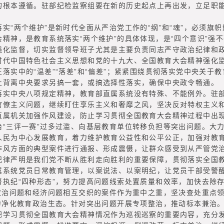
的根本遵循。驻部纪检监察组要在新的历史起点上再出发，立足职
两个维护”是新时代全面从严治党工作的“纲”和“魂”，必须旗
精神，是教育系统落实“两个维护”的具体体现，是“四个意识”强
强化监督，切实监督领导班子尤其是主要负责同志严守政治纪律和
时代中国特色社会主义思想和党的十九大、全国教育大会精神强化
落实中的“温差”“落差”和“偏差”；紧紧围绕贯彻落实党中央关于
止背离中央要求另搞一套，或搞选择性落实，确保中央政令畅通。
中央八项规定精神，教育部直属系统没有特殊、不能例外。驻部
官僚主义问题，继续盯住享乐主义和奢靡之风，坚决反对特权主义
直属机关加强作风建设，防止学习贯彻全国教育大会精神过程中出现
治“三评一赛”过多过滥、向基层教育单位转移负担等突出问题。大
人民为中心发展教育，着力维护教育公益性和公平公正，加强对教
作风方面的典型案件进行通报、形成震慑，让群众感受到从严管党
严明是我们党不断从胜利走向胜利的重要保障，贯彻落实全国教
属系统党员日常教育管理，以案说法、以案明纪，让党员干部受警
督执纪“四种形态”，努力提高问题线索处置质量和效率，加快去除
把政治问题和经济问题相互交织的案件作为重中之重，坚决查处重点
力净化教育政治生态。针对突出问题开展专项整治，推动标本兼治
习贯彻全国教育大会精神情况作为巡视巡察的重要内容，充分发