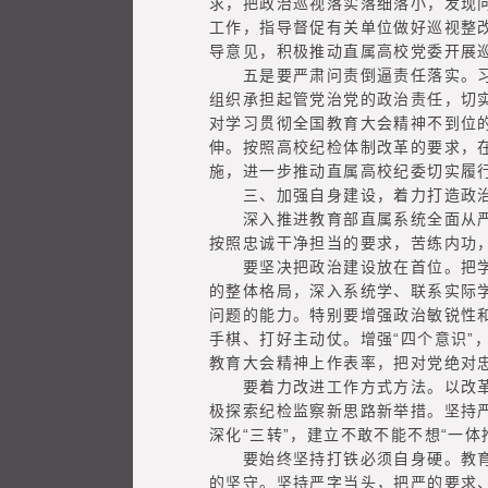
求，把政治巡视落实落细落小，发现
工作，指导督促有关单位做好巡视整
导意见，积极推动直属高校党委开展巡
五是要严肃问责倒逼责任落实。习近
组织承担起管党治党的政治责任，切
对学习贯彻全国教育大会精神不到位
伸。按照高校纪检体制改革的要求，
施，进一步推动直属高校纪委切实履
三、加强自身建设，着力打造政治
深入推进教育部直属系统全面从严治
按照忠诚干净担当的要求，苦练内功
要坚决把政治建设放在首位。把学习
的整体格局，深入系统学、联系实际
问题的能力。特别要增强政治敏锐性
手棋、打好主动仗。增强“四个意识”
教育大会精神上作表率，把对党绝对
要着力改进工作方式方法。以改革创
极探索纪检监察新思路新举措。坚持
深化“三转”，建立不敢不能不想“一
要始终坚持打铁必须自身硬。教育事
的坚守。坚持严字当头，把严的要求