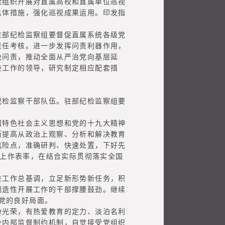
续组织开展对直属高校和直属单位巡视
具体措施，强化巡视成果运用。印发指
部纪检监察组要督促直属系统各级党
责任考核。进一步发挥问责利器作用，
决问责，推动全面从严治党向基层延
委工作的领导，研究制定相应配套措
检监察干部队伍。驻部纪检监察组要
特色社会主义思想和党的十九大精神
断提高从政治上观察、分析和解决教育
风险点，准确研判、快速处置，下好先
致上作表率，在结合实际贯彻落实全国
工作总基调，立足新形势新任务，积
创造性开展工作的干部撑腰鼓劲。继续
治党的良好局面。
光荣，有热爱教育的定力、淡泊名利
全内部监督制约机制，自觉接受党组织