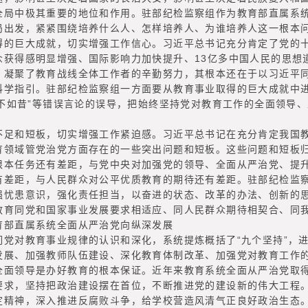
全局中极其重要的地位和作用。驻部纪检监察组作为教育部直属系
局出发，紧紧围绕培养什么人、怎样培养人、为谁培养人这一根本
巨大成就，切实增强工作信心。习近平总书记充分肯定了党的十
众获得感明显增强、国际影响力加快提升、13亿多中国人民的思想
，凝聚了教育战线全体工作者的辛勤努力，其根本还在于以习近平
科学指引。驻部纪检监察组一方面要从教育事业取得的巨大成就中进
今不如昔”等错误言论的误导，把始终坚持党对教育工作的全面领导
和短板，切实增强工作紧迫感。习近平总书记在充分肯定我国教
育领域管党治党方面存在的一些突出问题和短板。这些问题和短板
根本任务还有差距，与党中央对加强党的领导、全面从严治党、提
有差距，与人民群众对公平优质教育的期待还有差距。驻部纪检监
强忧患意识，强化责任担当，以奋进的状态、改革的办法、创新的
教育同党和国家事业发展要求相适应、同人民群众期待相契合、同
部直属系统全面从严治党向纵深发展
对教育事业规律的认识和深化，系统提炼概括了“九个坚持”，进
发展、加强教师队伍建设、深化教育体制改革、加强党对教育工作
全面领导是办好教育的根本保证。近年来教育系统全面从严治党取
要求，坚持把政治建设摆在首位，不断推进党的建设新的伟大工程
定精神，深入推进反腐败斗争，给学校营造风清气正良好政治生态