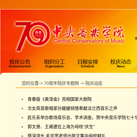
您的位置-> 70周年院庆专题网 -> 院庆动态
青春版《奥涅金》亮相国家大剧院
次女高音歌唱家孙媛媛倾情奉献法兰西音乐之声
民乐系举办数场音乐会、学术讲座，贺中央音乐学院七十
郭文景、王甫建在上海为母校“庆生”
情深谊长 毛宇宽老师出版文集向母校献礼