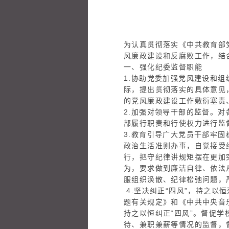
音党发〔
为认真贯彻落实《中共教育部
风廉政建设和反腐败工作，结
一、强化纪委监督职能
1.协助党委加强党风建设和
际，提出贯彻落实的具体意见
的党风廉政建设工作敷衍塞责
2.加强对领导干部的监督。
部履行职责和行使权力进行监
3.教育引导广大党员干部牢
政治生活准则办事，自觉接受
行，把守纪律讲规矩摆在更加
为，要求做到廉洁自律、依法
服组织涣散、纪律松弛问题，
4.坚决纠正“四风”，持之以
题有关规定》和《中共中央音
持之以恒纠正“四风”。督促
待、兼职兼薪等情况的监督，