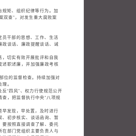
治规矩、组织纪律等行为。加
案双查”，对发生重大腐败案
党员干部的思想、工作、生活
廉政谈话、廉政提醒谈话、诫
活，切实有效开展批评和自我
度述职述廉，并加强廉政考核
要部位的监督检查。持续加强对
处理。
反“四风”、权力行使规范公开
清查，把监督执行中央“八项规
题早发现，早处置，及时进行
案、初步核实、谈话函询、暂
，要按照直接调查了解、委托
所在部门党组织主要负责人与