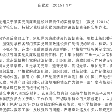
2015〕9号
党组关于落实党风廉政建设监督责任的实施意见》（教党〔2014〕
合学校实际，特制定我校落实党风廉政建设监督责任的实施办法。
组织协调反腐败工作，承担党风廉政建设的监督责任。根据上级纪委
，加强对学校各部门落实党风廉政建设责任制情况的监督、检查。
、不抓不管，造成不良后果或恶劣影响的，严格按学校相关制度规
对各级领导落实党风廉政建设责任制、民主集中制和“三重一大”决策
督，重点监督执行党的政治纪律、组织纪律、廉政纪律和作风建设
固树立党章意识，自觉学习党章、遵守党章、贯彻党章、维护党章，
组织监督。严格党的政治纪律、组织纪律、财经纪律、工作纪律和
突出的位置。按照《中国共产党廉洁自律准则》和《中国共产党纪
从政，将遵守政治纪律和政治规矩的情况作为领导干部年度考核和
严肃处理违反党的纪律的行为。
恒落实中央八项规定精神。认真落实教育部《高等学校领导班子及领
乐学院委员会关于改进工作作风、密切联系群众的八项规定》，以
学校关于解决“四风”问题各项制度的完善和落实，强化学校领导干部
督促解决教职工学生反映强烈的问题，严肃查处违反中央八项规定