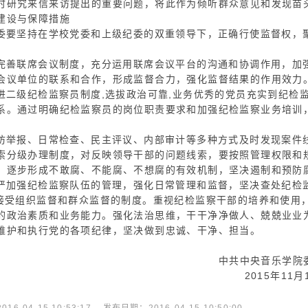
时研究来信来访提出的重要问题，将此作为倾听群众意见和发现苗
建设与保障措施
纪委要坚持在学校党委和上级纪委的双重领导下，正确行使监督权，
。
步完善联席会议制度，充分运用联席会议平台的沟通和协调作用，加
会议单位的联系和合作，形成监督合力，强化监督结果的作用效力
进二级纪检监察员制度,选拔政治可靠,业务优秀的党员充实到纪检
系。通过明确纪检监察员的岗位职责要求和加强纪检监察业务培训
信访举报、日常检查、民主评议、内部审计等多种方式及时发现案件
索分级办理制度，对反映领导干部的问题线索，要按照管理权限和
，逐步形成不敢腐、不能腐、不想腐的有效机制，坚决遏制和预防
从严加强纪检监察队伍的管理，强化日常管理和监督，坚决查处纪检
部接受组织监督和群众监督的制度。重视纪检监察干部的培养和使用
的政治素质和业务能力。强化法治思维，干干净净做人、兢兢业业
维护和执行党的各项纪律，坚决做到忠诚、干净、担当。
央音乐学院委员
5年11月11