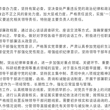
案件查办力度，坚持有案必查，坚决查处严重违反党的政治纪律和政
众身边不正之风的查处力度。加大惩戒力度，严格责任追究，实施“一
又要追究相关领导责任，特别是主要负责人的责任。
干部廉政档案，通过谈心谈话调查研究、座谈交流等方式，准确掌握
早纠正、早查处。做好对学校各级干部的谈话工作，积极进行任职
领导干部廉洁从政意识。
党员干部强化党性意识，严格落实党章要求，严肃认真参加党组织生
督促党员干部强化党性观念，增强组织纪律意识。坚持领导干部年
约机制，突出纪律审查重点，进一步加强对重点领域、关键环节、重
购、科研经费使用等重点领域的监管，对于苗头性问题早提醒、早
员领导干部遵守党的纪律、坚持民主集中制、贯彻中央八项规定精神及
对领导干部进行提醒、函询、质询和诫勉谈话制度，开展干部兼职
规定作为一项经常性、长期性工作，强化日常监督与管理。
信访工作，认真梳理信访线索，坚持抓早抓小，对党员干部身上的问
能，进行认真调查核实，查证属实要依纪依法进行处理；按照拟立
严格规范处置反映领导干部问题线索。需要初步核实和谈话函询的
人作情况说明、分管领导直接或委托有关领导与被反映人谈话、请