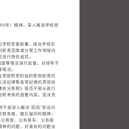
50号）精神，深入推进学校党
和学校党委部署，结合学校实
对职责范围或分管工作领域内
定进行责任追究。
制度等情况进行监督。对领导干
等情况。
自觉按照党的组织原则和党内
生活纪律等各项纪律的贯彻执
律处分条例》规范干部从政行
任职考核的首要内容。坚决克
导干部深入解决“四风”突出问
抓铁有痕、踏石留印的精神，
办公用房、公务用车、公务接
精神的问题，对查处的问题全