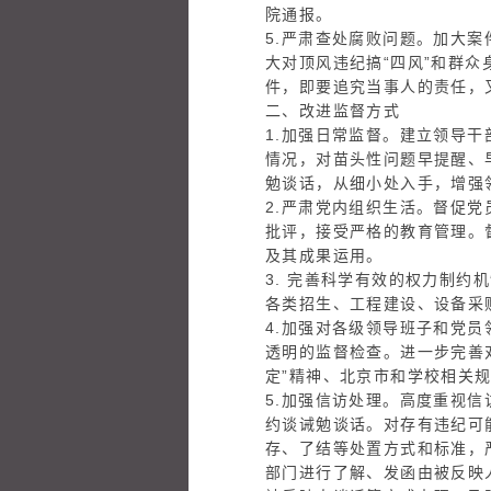
院通报。
5.严肃查处腐败问题。加大
大对顶风违纪搞“四风”和群
件，即要追究当事人的责任，
二、改进监督方式
1.加强日常监督。建立领导
情况，对苗头性问题早提醒、
勉谈话，从细小处入手，增强
2.严肃党内组织生活。督促
批评，接受严格的教育管理。
及其成果运用。
3. 完善科学有效的权力制
各类招生、工程建设、设备采
4.加强对各级领导班子和党
透明的监督检查。进一步完善
定”精神、北京市和学校相关
5.加强信访处理。高度重视
约谈诫勉谈话。对存有违纪可
存、了结等处置方式和标准，
部门进行了解、发函由被反映