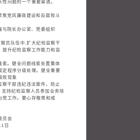
头性问题的一个重要渠道。
聚焦党风廉政建设和反腐败斗
强与院长办公室、党委组织
。
监察员队伍中,扩大纪检监察干
，提升纪检监察工作能力和监
线索。健全问题线索处置集体
规定程序分级处理。健全重要
腐败现象
监察干部违纪违法案件，防止
，支持纪检监察人员参加业务培
为党工作。要心存敬畏和戒
会
日