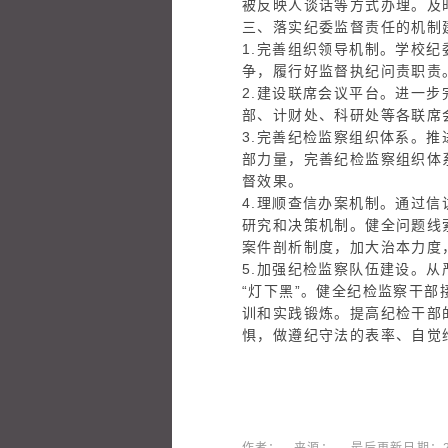
被反映人谈话等方式办理。及
三、落实纪委监督责任的机制
1.完善组织领导机制。学校
争，履行好监督执纪问责职责
2.建设联席会议平台。进一
部、计财处、科研处等各联席
3.完善纪检监察组织体系。推
部力量，完善纪检监察组织体
督效果。
4.理顺查信办案机制。通过
研究和决策机制。健全问题线
案件剖析制度，加大治本力度
5.加强纪检监察队伍建设。
“灯下黑”。健全纪检监察干
训和实践锻炼。提高纪检干部
惧，做遵纪守法的表率、自觉
中共中
201