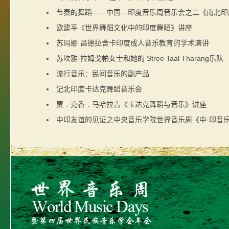
节奏的舞蹈——中国—印度音乐周音乐会之二《南北印
欧建平《世界舞蹈文化中的印度舞蹈》讲座
苏玛娜·昌德拉舍卡印度成人音乐教育的学术演讲
苏坎雅·拉姆戈帕女士和她的 Stree Taal Tharang乐队
流行音乐：民间音乐的副产品
记北印度卡达克舞蹈音乐会
贾﹒克香﹒马哈拉吉《卡达克舞蹈与音乐》讲座
中印友谊的见证之中央音乐学院世界音乐周《中·印音乐