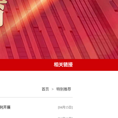
相关链接
首页
>
特别推荐
何开展
[04月15日]