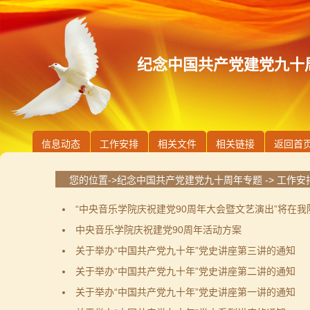
纪念中国共产党建党九十
信息动态
工作安排
相关文件
相关链接
返回首
您的位置->纪念中国共产党建党九十周年专题 ->
工作安
“中央音乐学院庆祝建党90周年大会暨文艺演出”将在
中央音乐学院庆祝建党90周年活动方案
关于举办“中国共产党九十年”党史讲座第三讲的通知
关于举办“中国共产党九十年”党史讲座第二讲的通知
关于举办“中国共产党九十年”党史讲座第一讲的通知