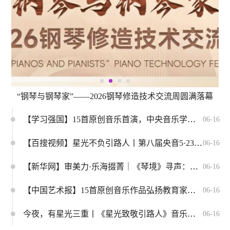
光三重丨《星光致敬引路人》音乐会暨第八届 5・23 音乐节闭幕式圆满落幕
“钢琴与钢琴家”——2026钢琴修造技术交流周圆满落幕
【学习强国】15首原创音乐首演，中央音乐学院5·23音乐节举行闭幕音乐会
06-16
【百搜视频】星光不负引路人丨第八届央音5·23音乐节闭幕式：15首原创，为“大先生”画像
06-16
【新华网】审美力·乐海掇菁｜《琴境》寻声：姚晨谈传统文脉中的当代创作与录音美学
06-16
【中国艺术报】15首原创音乐作品弘扬教育家精神
06-16
今夜，有星光三重丨《星光致敬引路人》音乐会暨第八届 5・23 音乐节闭幕式圆满落幕
06-16