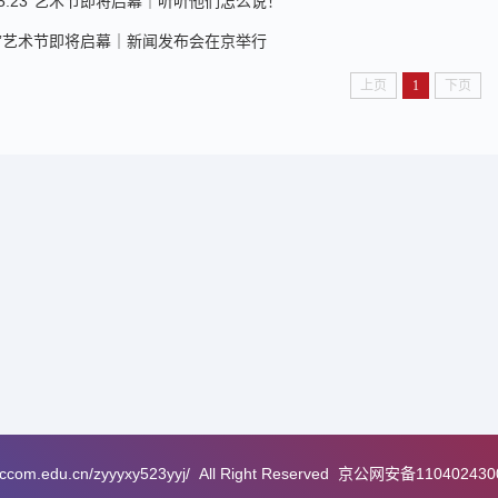
“5.23”艺术节即将启幕｜听听他们怎么说！
23”艺术节即将启幕｜新闻发布会在京举行
上页
1
下页
i.ccom.edu.cn/zyyyxy523yyj/
All Right Reserved
京公网安备110402430