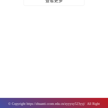
查看更多
© Copyright
https://zhuanti.ccom.edu.cn/zyyyxy523yyj/
All Right