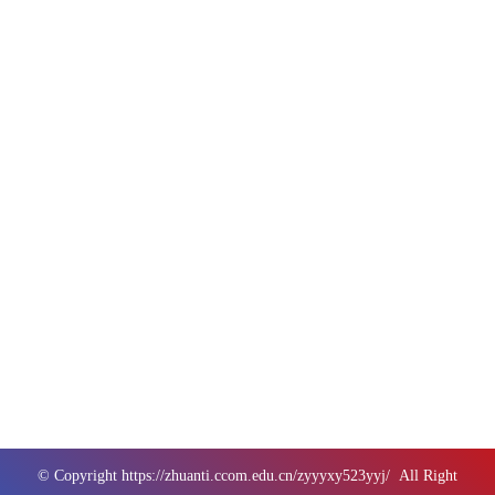
© Copyright
https://zhuanti.ccom.edu.cn/zyyyxy523yyj/
All Right