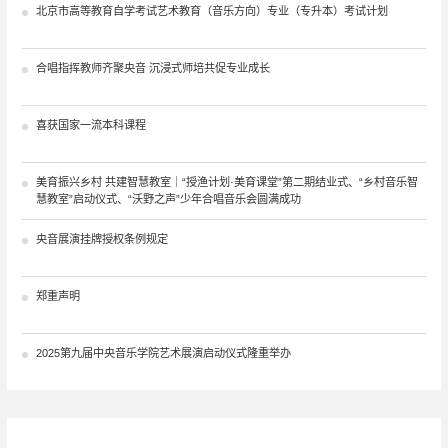
北京市高等教育自学考试艺术教育（音乐方向）专业（专升本）考试计划
合唱指挥教师齐聚央音 沉浸式师培共促专业成长
喜获国家一流本科课程
美育振兴乡村 共建智慧教室｜“授渔计划·美育课堂”第二期结业式、“乡村音乐智
慧教室”启动仪式、“沃野之声”少年合唱音乐会圆满成功
央音展演挂牌授权条例规定
郑重声明
2025第九届中央音乐学院艺术展演启动仪式隆重举办