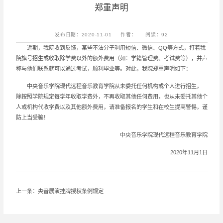
郑重声明
发布日期：2020-11-01
作者：
阅读：
92
近期，我院收到反馈，某些不法分子利用短信、微信、QQ等方式，打着我
院旗号招生或收取除学费以外的额外费用（如：学籍管理费、考试费等），并声
称与他们联系就可以通过考试，顺利毕业等。对此，我院郑重声明如下：
中央音乐学院现代远程音乐教育学院从未委托任何机构或个人进行招生，
除按照学院规定每学年收取学费外，不再收取其他任何费用，也从未委托其他个
人或机构代收学费以及其他额外费用，请准备报名的学生和在校生提高警惕，谨
防上当受骗！
中央音乐学院现代远程音乐教育学院
2020年11月1日
上一条：央音展演挂牌授权条例规定