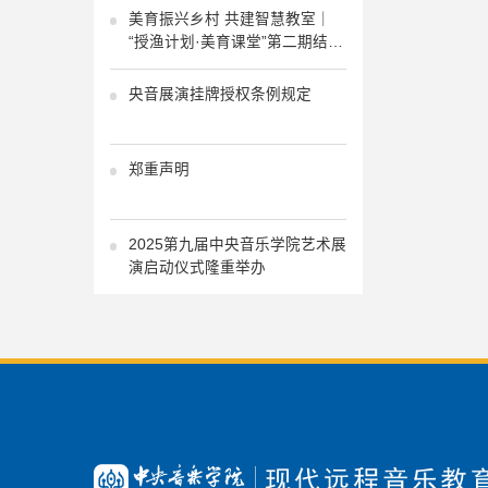
美育振兴乡村 共建智慧教室｜
“授渔计划·美育课堂”第二期结业
式、“乡村音乐智慧教室”启动仪
式、“沃野之声”少年合唱音乐会
央音展演挂牌授权条例规定
圆满成功
郑重声明
2025第九届中央音乐学院艺术展
演启动仪式隆重举办