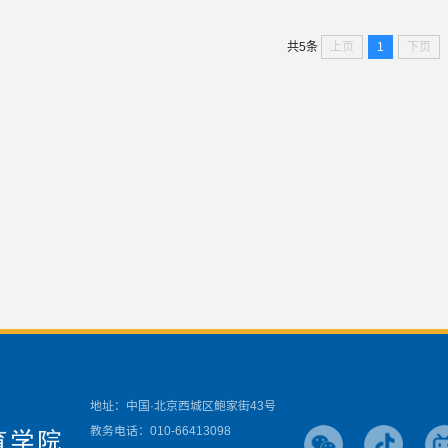
上页
1
下页
共5条
地址：中国·北京西城区鲍家街43号
教务电话：010-66413098