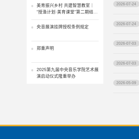
2026-07-24
美育振兴乡村 共建智慧教室｜
“授渔计划·美育课堂”第二期结业
式、“乡村音乐智慧教室”启动仪
2026-07-24
式、“沃野之声”少年合唱音乐会
央音展演挂牌授权条例规定
圆满成功
2026-07-03
郑重声明
2026-07-03
2025第九届中央音乐学院艺术展
演启动仪式隆重举办
2026-05-09