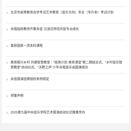
北京市高等教育自学考试艺术教育（音乐方向）专业（专升本）考试计划
合唱指挥教师齐聚央音 沉浸式师培共促专业成长
喜获国家一流本科课程
美育振兴乡村 共建智慧教室｜“授渔计划·美育课堂”第二期结业式、“乡村音乐智
慧教室”启动仪式、“沃野之声”少年合唱音乐会圆满成功
央音展演挂牌授权条例规定
郑重声明
2025第九届中央音乐学院艺术展演启动仪式隆重举办