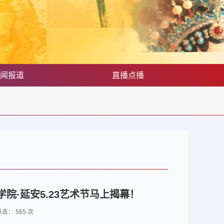
闻报道
直播点播
院·延安5.23艺术节马上揭幕！
 点击：
565
次