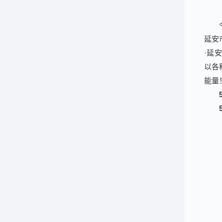
延安
·延
以各
能量