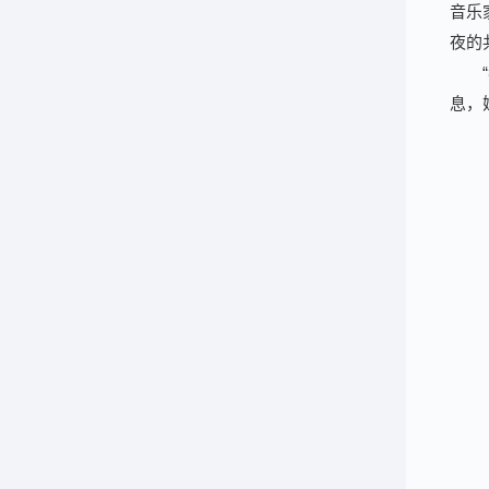
音乐
夜的
息，