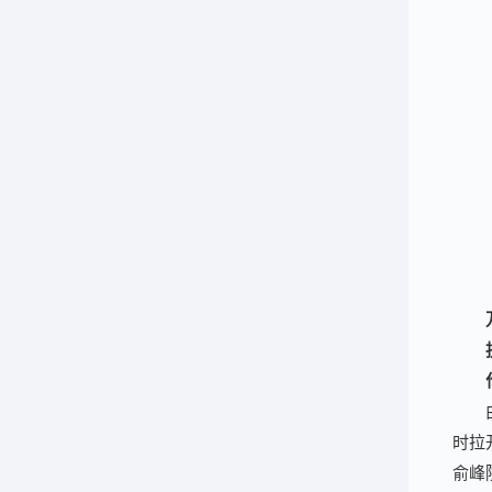
时拉
俞峰