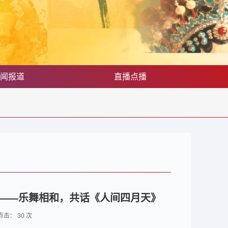
闻报道
直播点播
幕——乐舞相和，共话《人间四月天》
： 点击：
30
次