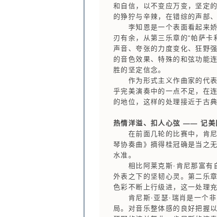
和自信，以不变应万变，坚定
的狰狞与辛辣，在错综的声部
李知恩是一个表面看起来娇小
刃有余，从第三乐章的“帕萨卡
声音、夸张的力度变化、狂野强
的音色效果、特殊的和弦功能
胜的坚定信念。
作为形式主义作曲家的代表，
乎完美演奏中的一点不足，在
的地位，这样的处理接近于古
热情洋溢、扣人心弦 —— 记美
在前面几轮的比赛中，肯尼斯
琴协奏曲》摘得桂冠确是当之
水准。
相比阿莱克斯·肯尼那富有自
外表之下的坚韧心灵。第二乐
色彩不断上行级进，这一处理
肯尼斯·亚瑟·瑞肖是一个非
局。对音乐整体感的良好把握