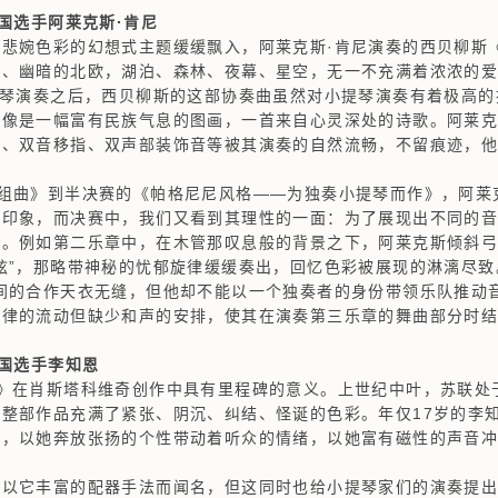
国选手阿莱克斯·肯尼
婉色彩的幻想式主题缓缓飘入，阿莱克斯·肯尼演奏的西贝柳斯《
静、幽暗的北欧，湖泊、森林、夜幕、星空，无一不充满着浓浓的
琴演奏之后，西贝柳斯的这部协奏曲虽然对小提琴演奏有着极高的
像是一幅富有民族气息的图画，一首来自心灵深处的诗歌。阿莱克
跳、双音移指、双声部装饰音等被其演奏的自然流畅，不留痕迹，
曲》到半决赛的《帕格尼尼风格——为独奏小提琴而作》，阿莱克
的印象，而决赛中，我们又看到其理性的一面：为了展现出不同的
度。例如第二乐章中，在木管那叹息般的背景之下，阿莱克斯倾斜
弦”，那略带神秘的忧郁旋律缓缓奏出，回忆色彩被展现的淋漓尽致
的合作天衣无缝，但他却不能以一个独奏者的身份带领乐队推动
旋律的流动但缺少和声的安排，使其在演奏第三乐章的舞曲部分时
韩国选手李知恩
在肖斯塔科维奇创作中具有里程碑的意义。上世纪中叶，苏联处
整部作品充满了紧张、阴沉、纠结、怪诞的色彩。年仅17岁的李
美，以她奔放张扬的个性带动着听众的情绪，以她富有磁性的声音
它丰富的配器手法而闻名，但这同时也给小提琴家们的演奏提出