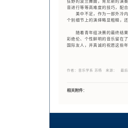
狂野的波兰舞曲，肯尼斯的演
音进行等等高难度的技巧，配
美中不足，作为一部外冷内热
个别细节上的演绎略显粗糙，
随着青年组决赛的最终结果公
彩绝伦、个性鲜明的音乐留在了
国际友人，并真诚的祝愿这些
作者：音乐学系 苏杨 来源： 最后更新日期：
相关附件
：