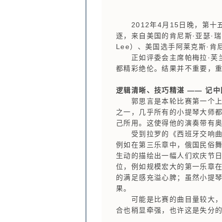
2012年4月15日晚，第十
逐，来自美国的肯尼斯·亚瑟·瑞肖（
Lee）、美国选手阿莱克斯·肯尼
正如评委会主席帕梅拉·芙兰克
都精彩绝伦。结果并不重要，
逻辑清晰、技巧精湛 —— 记
郭思言是本轮比赛第一个上场
之一，几乎所有的小提琴大师
己所用。这使得他的演奏带有
受到拉罗的《西班牙交响曲》
例如在第三乐章中，俄国民俗舞
生动的描绘出一幅人们欢庆节
位，例如规模宏大的第一乐章
的满足感充溢心脾；虽然小提
果。
可能是比赛的曲目量较大，一
合也稍显牵强，也许这是失分