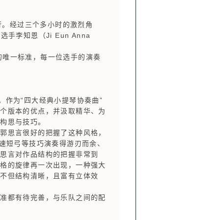
行。经过三个多小时的激烈角
手李知恩（Ji Eun Anna
的唯一标准，每一位选手的演奏
作为“四大经典小提琴协奏曲”
各个版本的优点，并汲取精华、为
的构思与技巧。
郭思言很好的把握了这种风格，
快速短弓等技巧演奏得游刃而余、
郭思言对作品结构的把握非常到
风格的旋律再一次出现，一种强大
奏不但结构清晰，且富有立体效
准都有待完善，与乐队之间的配