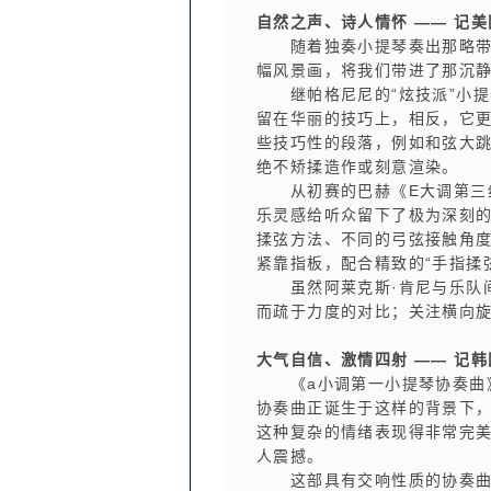
自然之声、诗人情怀 —— 记美
随着独奏小提琴奏出那略带悲
幅风景画，将我们带进了那沉
继帕格尼尼的“炫技派”小提
留在华丽的技巧上，相反，它更
些技巧性的段落，例如和弦大
绝不矫揉造作或刻意渲染。
从初赛的巴赫《E大调第三组
乐灵感给听众留下了极为深刻
揉弦方法、不同的弓弦接触角
紧靠指板，配合精致的“手指揉
虽然阿莱克斯·肯尼与乐队间
而疏于力度的对比；关注横向
大气自信、激情四射 —— 记
《a小调第一小提琴协奏曲》
协奏曲正诞生于这样的背景下，
这种复杂的情绪表现得非常完
人震撼。
这部具有交响性质的协奏曲以