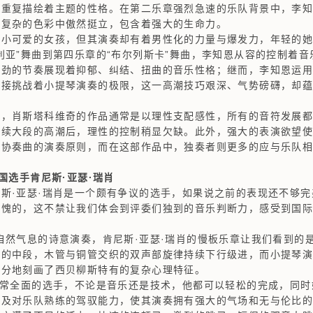
的重复描绘着主题的性格。在第二乐章强烈急速的乐队背景中，李
、复杂的色彩中傲然挺立，包含着强大的生命力。
可爱的女孩，但其演奏却有着男性化的力量与爆发力，年轻的她
利亚”舞曲到第四乐章的“布尔列斯卡”舞曲，李知恩从容的控制着
劲的节奏展现着抑郁、纠结、扭曲的音乐性格；继而，李知恩运用
连接挑战着小提琴演奏的极限，这一高潮技巧艰深、气势磅礴，却
肖斯塔科维奇的作品通常是以理性支配感性，所有的音符发展都
连续大段的高潮后，理性的控制稍显欠缺。此外，强大的表演欲望
典协奏曲的演奏原则，而在这部作品中，独奏者则更多的应与乐队
国选手肯尼斯·亚瑟·瑞肖
·亚瑟·瑞肖是一个颇有争议的选手，如果说之前的表现还不够完
无愧的，这不禁让我们体会到评委们独到的音乐判断力，感受到国
然气息的诗意演奏，肯尼斯·亚瑟·瑞肖的慢板乐章让我们看到的
章的中段，木管与铜管交织的双声部旋律持续下行级进，而小提琴
充分地刻画了西贝柳斯特有的复杂心理特征。
常全面的选手，不论是音乐还是技术，他都可以轻松的完成，同时
以及对乐队熟练的驾驭能力，使其演奏拥有强大的气场和无与伦比