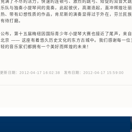
奏充满了不尽的活力，快速的连顿弓、激烈的跳弓、短促的双音大
合乐队与独奏小提琴间的竟奏，此起彼伏，高潮迭起，直冲辉煌壮
、带有幻想性质的作品，肯尼斯的演奏显得过于外在，芬兰民族
还有待打磨。
布，第十五届梅纽因国际青少年小提琴大赛也接近了尾声，来自
北京 —— 这座有着悠久历史文化的东方古城中。我们感谢每一
年轻的音乐家们都拥有一个美好而辉煌的未来！
2012-04-17 16:02:38 发布日期：2012-04-17 15:59:00