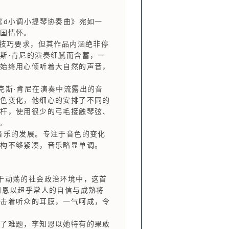
d小调小提琴协奏曲》宛如一
爱国情怀。
技巧要求，但其作品内涵绝非停
斯·肯尼的演奏细腻而含蓄，一
他始终用心倾听着大自然的声音，
斯·肯尼在演奏中流露出的音
音色变化，他细心的安排了不同的
弓杆，使用很少的弓毛接触琴弦、
。
音乐的发展。专注于音色的变化
结构不够紧凑，音乐略显单调。
于动荡的社会政治环境中，这首
知恩以超乎常人的自信与成熟将
冲击着听众的耳膜，一气呵成，令
了难题，李知恩以她特有的果敢