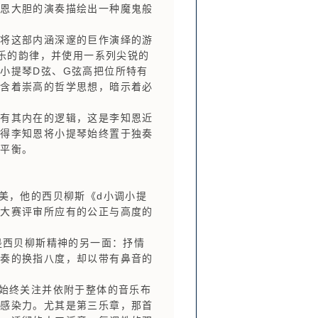
知恩大胆的演奏描绘出一种魔鬼般
将这部内涵深邃的巨作演绎的游
音乐的韵律，并使用一系列尖锐的
小提琴D弦、G弦高把位所特有
蕴含着崇高的哲学思想，暗示着必
有其内在的逻辑，这是李知恩近
使得李知恩将小提琴始终置于独奏
相平衡。
美，他的西贝柳斯《d小调小提
际大赛评审所应有的公正与高度的
是西贝柳斯精神的另一面：抒情
演奏的换指八度，却以带有鼻音的
始终关注并依附于整体的音乐布
的感染力。尤其是第三乐章，那首