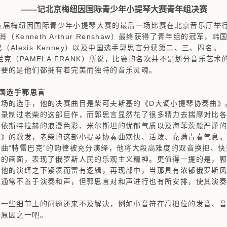
——记北京梅纽因国际青少年小提琴大赛青年组决赛
五届梅纽因国际青少年小提琴大赛的最后一场比赛在北京音乐厅举
Kenneth Arthur Renshaw）最终获得了青年组的冠军，韩国选
（Alexis Kenney）以及中国选手郭思言分获第二、三、四名。
（PAMELA FRANK）所说，比赛的名次并不是划分音乐艺术
重要的是他们都拥有着完美而独特的音乐灵魂。
中国选手郭思言
的选手，他的决赛曲目是柴可夫斯基的《D大调小提琴协奏曲》。
都录制过老柴的这部巨作，而郭思言显然花了很多精力去揣摩对比
奥依斯特拉赫的浪漫色彩、米尔斯坦的忧郁气质以及海菲茨般严谨
的激发，老柴的这部小提琴协奏曲欢快、活泼、充满青春气息。
曲“特雷巴克”的韵律被充分演绎，他将大段高难度的双音换把、
日的画面，表现了俄罗斯人民的乐观主义精神。更值得一提的是，
在他的演绎之下紧凑而富有逻辑，再现部中，当那具有浓郁俄罗斯
琴通常不善于演奏和声，但郭思言对和声进行也有所安排，使其演
些细节上的问题还来不及解决，例如小音符在高把位的发音、音
的原因之一吧。