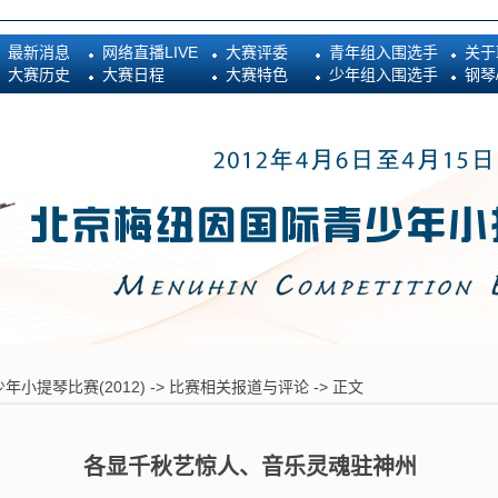
最新消息
网络直播LIVE
大赛评委
青年组入围选手
关于
大赛历史
大赛日程
大赛特色
少年组入围选手
钢琴
小提琴比赛(2012)
->
比赛相关报道与评论
-> 正文
各显千秋艺惊人、音乐灵魂驻神州